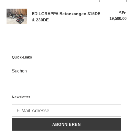
BW/BZ
EDILGRAPPA
SFr.
Nor
EDILGRAPPA Betonzangen 315DE
Betonzangen
19,500.00
Pre
& 230DE
315DE
&
230DE
Quick-Links
Suchen
Newsletter
ABONNIEREN