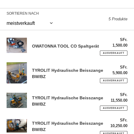
SORTIEREN NACH
5 Produkte
OWATONNA
SFr.
Nor
1,500.00
Pre
TOOL
OWATONNA TOOL CO Spaltgerät
CO
AUSVERKAUFT
Spaltgerät
TYROLIT
SFr.
Nor
TYROLIT Hydraulische Beisszange
Hydraulische
5,900.00
Pre
BW/BZ
Beisszange
AUSVERKAUFT
BW/BZ
TYROLIT
SFr.
Nor
TYROLIT Hydraulische Beisszange
11,550.00
Pre
Hydraulische
BW/BZ
Beisszange
AUSVERKAUFT
BW/BZ
TYROLIT
SFr.
Nor
TYROLIT Hydraulische Beisszange
10,250.00
Pre
Hydraulische
BW/BZ
Beisszange
AUSVERKAUFT