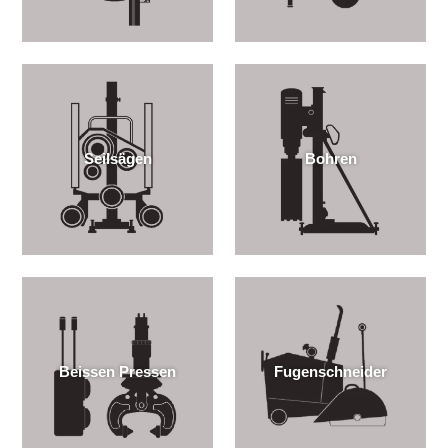
Seilsägen
Bohren
Beissen Pressen
Fugenschneider