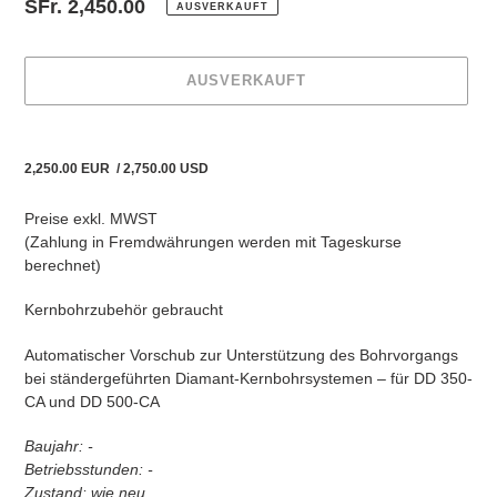
Normaler
SFr. 2,450.00
AUSVERKAUFT
Preis
AUSVERKAUFT
Produkt
wird
2,250.00 EUR
/ 2,750.00 USD
zum
Warenkorb
Preise exkl. MWST
hinzugefügt
(Zahlung in Fremdwährungen
werden
mit Tageskurse
berechnet)
Kernbohrzubehör gebraucht
Automatischer Vorschub zur Unterstützung des Bohrvorgangs
bei ständergeführten Diamant-Kernbohrsystemen – für DD 350-
CA und DD 500-CA
Baujahr: -
Betriebsstunden: -
Zustand: wie neu