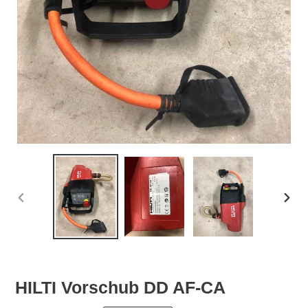
VORHERIGER
NÄC
SCHIEBER
SCHI
HILTI Vorschub DD AF-CA