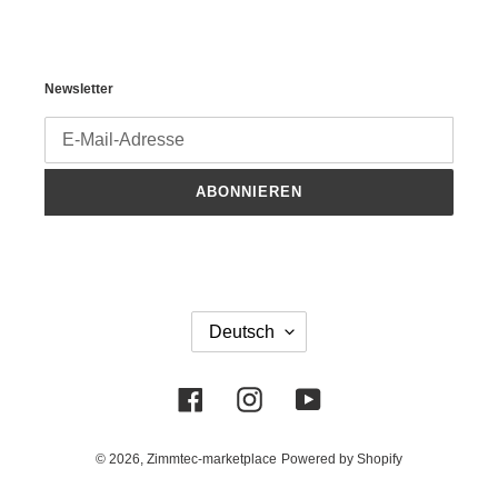
Newsletter
ABONNIEREN
S
Deutsch
P
R
A
C
Facebook
Instagram
YouTube
H
E
© 2026,
Zimmtec-marketplace
Powered by Shopify