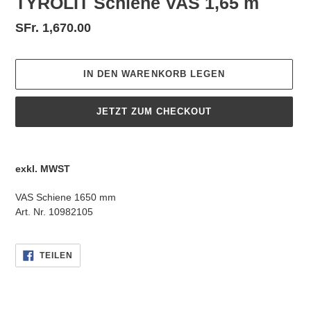
TYROLIT Schiene VAS 1,65 m
Normaler
SFr. 1,670.00
Preis
IN DEN WARENKORB LEGEN
JETZT ZUM CHECKOUT
Produkt
wird
exkl. MWST
zum
Warenkorb
VAS Schiene 1650 mm
hinzugefügt
Art. Nr. 10982105
AUF
TEILEN
FACEBOOK
TEILEN